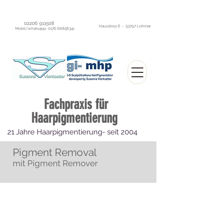
02206 911508
Hausdorp 6 - 53797 Lohmar
Mobil/whatsapp:
0176 66858341
Fachpraxis
für
Haarpigmentierung
21 Jahre Haarpigmentierung- seit 2004
Sofort optisch dichtes Haar ohne OP
Pigment Removal
mit Pigment Remover