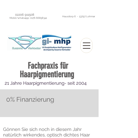
02206 911508
Hausdorp 6 - 53797 Lohmar
Mobil/whatsapp:
0176 66858341
Fachpraxis
für
Haarpigmentierung
21 Jahre Haarpigmentierung- seit 2004
Sofort optisch dichtes Haar ohne OP
0% Finanzierung
Gönnen Sie sich noch in diesem Jahr
natürlich wirkendes, optisch dichtes Haar