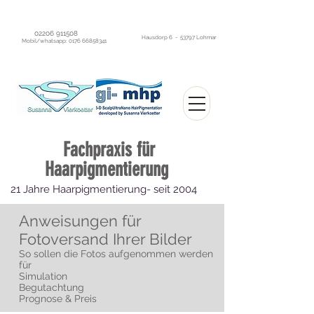
02206 911508
Hausdorp 6 - 53797 Lohmar
Mobil/whatsapp:
0176 66858341
Fachpraxis
für
Haarpigmentierung
21 Jahre Haarpigmentierung- seit 2004
Sofort optisch dichtes Haar ohne OP
Anweisungen für
Fotoversand Ihrer Bilder
So sollen die Fotos aufgenommen werden
für
Simulation
Begutachtung
Prognose & Preis