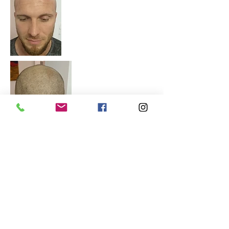
<<< Ein Bild von hinten
GI MHP Fachpraxis für
Impressum
Datenschutz
Haarpigmentierung
AGBs
Hausdorp 6
Anfahrt
53797 Lohmar
Kontakt